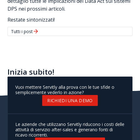
dettaglio tutte le implicazioni del Data Act sui sistemi
DPS nei prossimi articoli.
Restate sintonizzati!
ARROW_FORWARD
Tutti i post
Inizia subito!
Vuoi mettere Servitly alla prova con le tue sfide o
semplicemente vederlo in azione?
RICHIEDI UNA DEMO
Le aziende che utilizzano Servitly riducono i costi delle
attività di servizio after-sales e generano fonti di
ricavo ricorrenti.