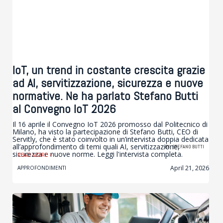
IoT, un trend in costante crescita grazie
ad AI, servitizzazione, sicurezza e nuove
normative. Ne ha parlato Stefano Butti
al Convegno IoT 2026
Il 16 aprile il Convegno IoT 2026 promosso dal Politecnico di
Milano, ha visto la partecipazione di Stefano Butti, CEO di
Servitly, che è stato coinvolto in un’intervista doppia dedicata
all’approfondimento di temi quali AI, servitizzazione,
BY
STEFANO BUTTI
sicurezza e nuove norme. Leggi l'intervista completa.
READ MORE >
April 21, 2026
APPROFONDIMENTI