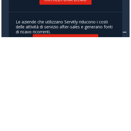
Le aziende che utilizzano Servitly riducono i costi
delle attività di servizio after-sales e generano fonti
di ricavo ricorrenti.
OTTIENI PREVENTIVO E ROI
Esplora il nostro Learning Center per definire e
implementare al meglio il tuo percorso di Digital
Servitization.
ESPLORA IL LEARNING CENTER
Iscriviti alla nostra newsletter per restare aggiornato
su nuovi rilasci, casi di studio, approfondimenti e
notizie sui servizi connessi.
ISCRIVITI ORA