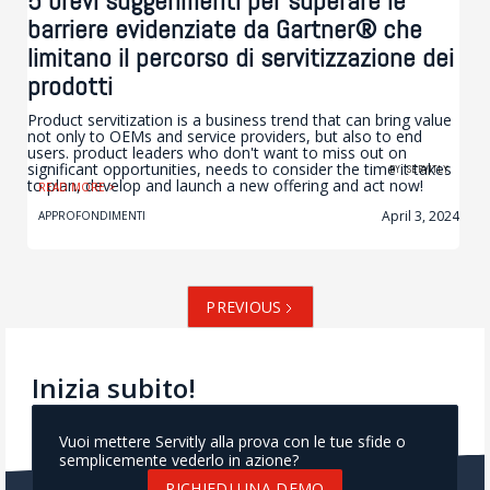
5 brevi suggerimenti per superare le
barriere evidenziate da Gartner® che
limitano il percorso di servitizzazione dei
prodotti
Product servitization is a business trend that can bring value
not only to OEMs and service providers, but also to end
users. product leaders who don't want to miss out on
significant opportunities, needs to consider the time it takes
BY
SERVITLY
to plan, develop and launch a new offering and act now!
READ MORE >
April 3, 2024
APPROFONDIMENTI
PREVIOUS
Inizia subito!
Vuoi mettere Servitly alla prova con le tue sfide o
semplicemente vederlo in azione?
RICHIEDI UNA DEMO